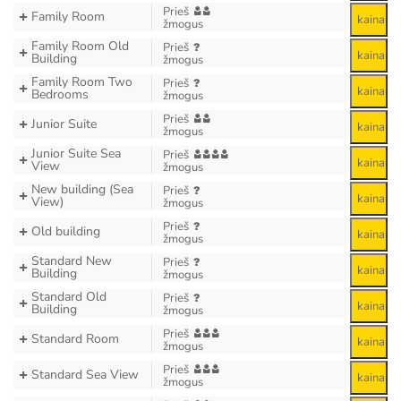
Prieš
Family Room
kaina
žmogus
Family Room Old
Prieš
kaina
Building
žmogus
Family Room Two
Prieš
kaina
Bedrooms
žmogus
Prieš
Junior Suite
kaina
žmogus
Junior Suite Sea
Prieš
kaina
View
žmogus
New building (Sea
Prieš
kaina
View)
žmogus
Prieš
Old building
kaina
žmogus
Standard New
Prieš
kaina
Building
žmogus
Standard Old
Prieš
kaina
Building
žmogus
Prieš
Standard Room
kaina
žmogus
Prieš
Standard Sea View
kaina
žmogus