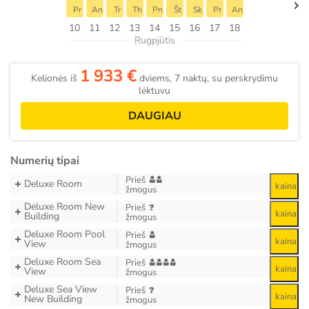
Pr
An
Tr
Th
Pn
Št
Sk
Pr
An
10
11
12
13
14
15
16
17
18
Rugpjūtis
1 933 €
Kelionės iš
dviems, 7 naktų, su perskrydimu
lėktuvu
DAUGIAU
Numerių tipai
Prieš
Deluxe Room
kaina
žmogus
Deluxe Room New
Prieš
kaina
Building
žmogus
Deluxe Room Pool
Prieš
kaina
View
žmogus
Deluxe Room Sea
Prieš
kaina
View
žmogus
Deluxe Sea View
Prieš
kaina
New Building
žmogus