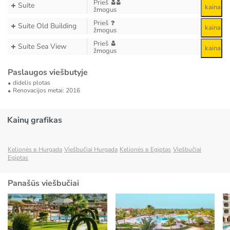
Prieš
Suite
kaina
žmogus
Prieš
Suite Old Building
kaina
žmogus
Prieš
Suite Sea View
kaina
žmogus
Paslaugos viešbutyje
didelis plotas
Renovacijos metai: 2016
Kainų grafikas
Kelionės в Hurgada
Viešbučiai Hurgada
Kelionės в Egiptas
Viešbučiai
Egiptas
Panašūs viešbučiai