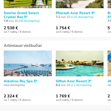
Sunrise Grand Select
Pharaoh Azur Resort 5*
B
Crystal Bay 5*
5*
7,1
nuo 10 (
120 atsiliepimų
)
7,8
nuo 10 (
56 atsiliepimų
)
7,
2 538 €
1 754 €
5
за 7 naktų / 8 dienos
за 8 naktų / 9 dienos
за
Artimiausi viešbučiai
Albatros Blu Spa 5*
Giftun Azur Resort 3*
JA
nėra atsiliepimų
8,3
nuo 10 (
11 atsiliepimų
)
nė
2 324 €
1 769 €
2
за 7 naktų / 8 dienos
за 8 naktų / 9 dienos
за