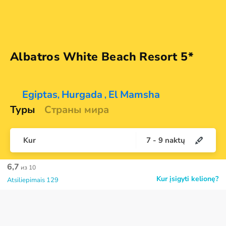
Albatros White Beach
Resort 5*
Egiptas
Hurgada
El Mamsha
,
,
Туры
Страны мира
Kur
7
-
9
naktų
6,7
из 10
Kur įsigyti kelionę?
Atsiliepimais 129