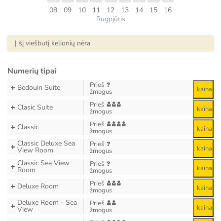
08
09
10
11
12
13
14
15
16
Rugpjūtis
Į šį viešbutį kelionių nėra
Numerių tipai
Prieš
Bedouin Suite
kaina
žmogus
Prieš
Clasic Suite
kaina
žmogus
Prieš
Classic
kaina
žmogus
Classic Deluxe Sea
Prieš
kaina
View Room
žmogus
Classic Sea View
Prieš
kaina
Room
žmogus
Prieš
Deluxe Room
kaina
žmogus
Deluxe Room - Sea
Prieš
kaina
View
žmogus