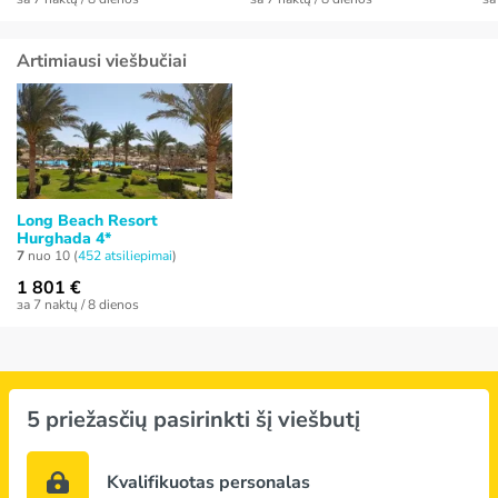
Artimiausi viešbučiai
Long Beach Resort
Hurghada 4*
7
nuo 10 (
452 atsiliepimai
)
1 801 €
за 7 naktų / 8 dienos
5 priežasčių pasirinkti šį viešbutį
Kvalifikuotas personalas