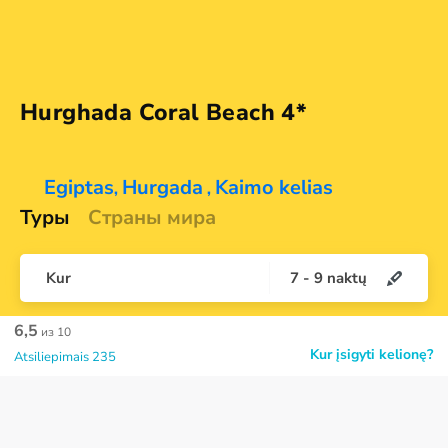
Hurghada Coral
Beach 4*
Egiptas
Hurgada
Kaimo kelias
,
,
Туры
Страны мира
Kur
7
-
9
naktų
6,5
из 10
Kur įsigyti kelionę?
Atsiliepimais 235