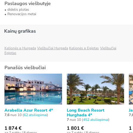
Paslaugos viešbutyje
didelis plotas
Renovacijos metai
Kainų grafikas
Kelionės в Hurgada
Viešbučiai Hurgada
Kelionės в Egiptas
Viešbučiai
Egiptas
Panašūs viešbučiai
Arabella Azur Resort 4*
Long Beach Resort
Ja
Hurghada 4*
7,6
nuo 10 (
62 atsiliepimai
)
7,
7
nuo 10 (
452 atsiliepimai
)
1 874 €
1 801 €
1
за 7 naktų / 8 dienos
за 7 naktų / 8 dienos
за