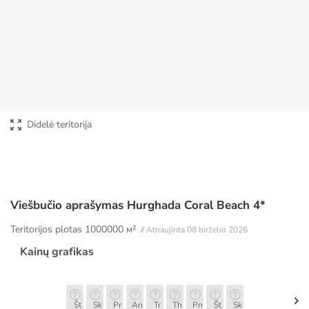
Didelė teritorija
Viešbučio aprašymas Hurghada Coral Beach 4*
Teritorijos plotas
1000000 м²
// Atnaujinta 08 birželio 2026
Kainų grafikas
Št
Sk
Pr
An
Tr
Th
Pn
Št
Sk