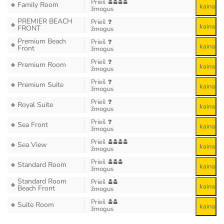
Prieš
Family Room
kaina
žmogus
PREMIER BEACH
Prieš
kaina
FRONT
žmogus
Premium Beach
Prieš
kaina
Front
žmogus
Prieš
Premium Room
kaina
žmogus
Prieš
Premium Suite
kaina
žmogus
Prieš
Royal Suite
kaina
žmogus
Prieš
Sea Front
kaina
žmogus
Prieš
Sea View
kaina
žmogus
Prieš
Standard Room
kaina
žmogus
Standard Room
Prieš
kaina
Beach Front
žmogus
Prieš
Suite Room
kaina
žmogus