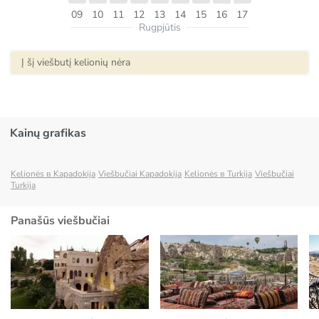
09
10
11
12
13
14
15
16
17
Rugpjūtis
Į šį viešbutį kelionių nėra
Kainų grafikas
Kelionės в Kapadokija
Viešbučiai Kapadokija
Kelionės в Turkija
Viešbučiai
Turkija
Panašūs viešbučiai