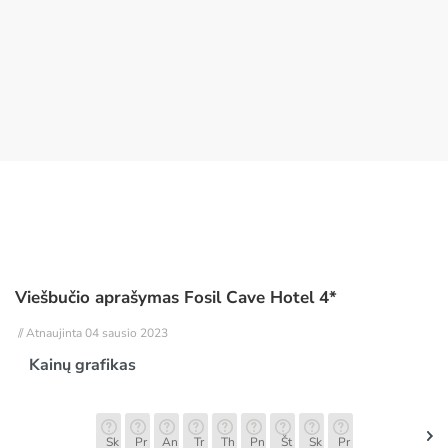
Viešbučio aprašymas Fosil Cave Hotel 4*
// Atnaujinta 04 sausio 2023
Kainų grafikas
Sk
Pr
An
Tr
Th
Pn
Št
Sk
Pr