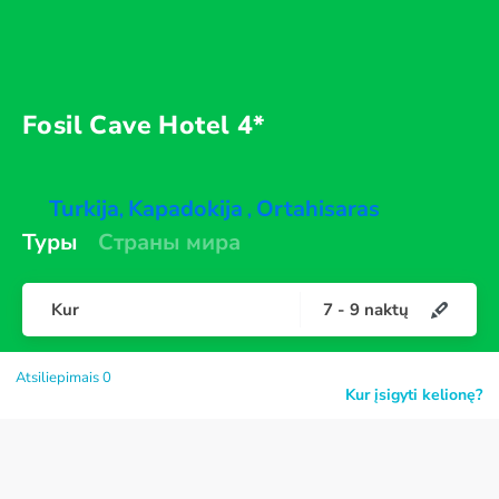
Fosil Cave
Hotel 4*
Turkija
Kapadokija
Ortahisaras
,
,
Туры
Страны мира
Kur
7
-
9
naktų
Atsiliepimais 0
Kur įsigyti kelionę?