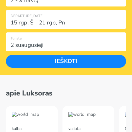
7 - 9 naktų
DEPARTURE_DATE
15 rgp
,
Š
-
21 rgp
,
Pn
Turistai
2 suaugusieji
IEŠKOTI
apie Luksoras
kalba
valiuta
Skr