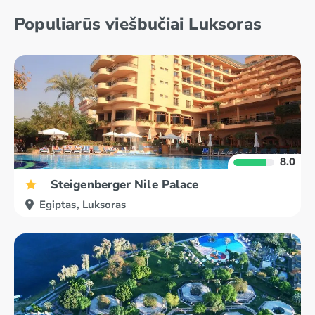
Populiarūs viešbučiai Luksoras
Makadi įlanka
Nuveiba
8.0
Steigenberger Nile Palace
Egiptas, Luksoras