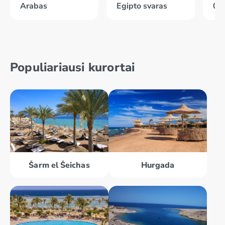
Arabas
Egipto svaras
04
Populiariausi kurortai
Šarm el Šeichas
Hurgada