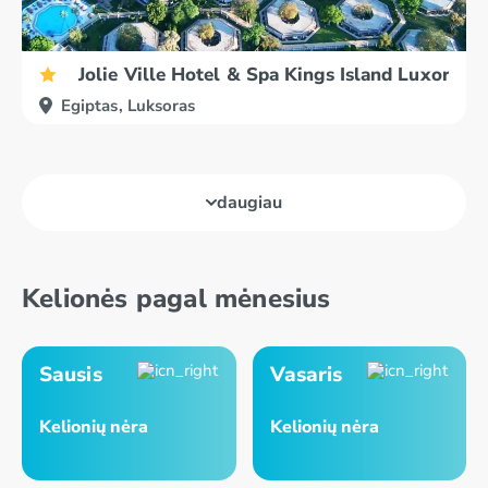
Jolie Ville Hotel & Spa Kings Island Luxor
Egiptas, Luksoras
daugiau
Kelionės pagal mėnesius
Sausis
Vasaris
Kelionių nėra
Kelionių nėra