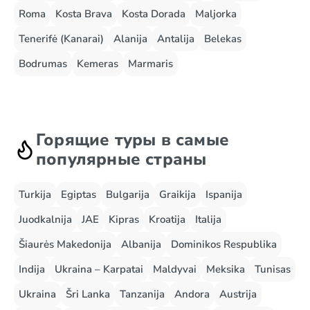
Roma
Kosta Brava
Kosta Dorada
Maljorka
Tenerifė (Kanarai)
Alanija
Antalija
Belekas
Bodrumas
Kemeras
Marmaris
Горящие туры в самые
популярные страны
Turkija
Egiptas
Bulgarija
Graikija
Ispanija
Juodkalnija
JAE
Kipras
Kroatija
Italija
Šiaurės Makedonija
Albanija
Dominikos Respublika
Indija
Ukraina – Karpatai
Maldyvai
Meksika
Tunisas
Ukraina
Šri Lanka
Tanzanija
Andora
Austrija