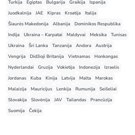
Turkija
Egiptas
Bulgarija
Graikija
Ispanija
Juodkalnija
JAE
Kipras
Kroatija
Italija
Šiaurės Makedonija
Albanija
Dominikos Respublika
Indija
Ukraina – Karpatai
Maldyvai
Meksika
Tunisas
Ukraina
Šri Lanka
Tanzanija
Andora
Austrija
Vengrija
Didžioji Britanija
Vietnamas
Honkongas
Nyderlandai
Gruzija
Vokietija
Indonezija
Izraelis
Jordanas
Kuba
Kinija
Latvija
Malta
Marokas
Malaizija
Mauricijus
Lenkija
Rumunija
Seišeliai
Slovakija
Slovėnija
JAV
Tailandas
Prancūzija
Suomija
Čekija