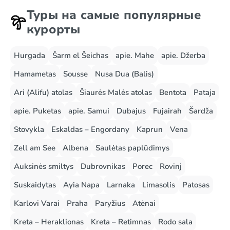
Туры на самые популярные
курорты
Hurgada
Šarm el Šeichas
apie. Mahe
apie. Džerba
Hamametas
Sousse
Nusa Dua (Balis)
Ari (Alifu) atolas
Šiaurės Malės atolas
Bentota
Pataja
apie. Puketas
apie. Samui
Dubajus
Fujairah
Šardža
Stovykla
Eskaldas – Engordany
Kaprun
Vena
Zell am See
Albena
Saulėtas paplūdimys
Auksinės smiltys
Dubrovnikas
Porec
Rovinj
Suskaidytas
Ayia Napa
Larnaka
Limasolis
Patosas
Karlovi Varai
Praha
Paryžius
Atėnai
Kreta – Heraklionas
Kreta – Retimnas
Rodo sala