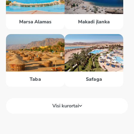
Marsa Alamas
Makadi įlanka
Taba
Safaga
Visi kurortai
Dahabas
Marsa Alamas