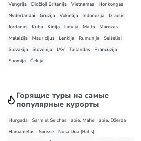
Vengrija
Didžioji Britanija
Vietnamas
Honkongas
Nyderlandai
Gruzija
Vokietija
Indonezija
Izraelis
Jordanas
Kuba
Kinija
Latvija
Malta
Marokas
Malaizija
Mauricijus
Lenkija
Rumunija
Seišeliai
Slovakija
Slovėnija
JAV
Tailandas
Prancūzija
Suomija
Čekija
Горящие туры на самые
популярные курорты
Hurgada
Šarm el Šeichas
apie. Mahe
apie. Džerba
Hamametas
Sousse
Nusa Dua (Balis)