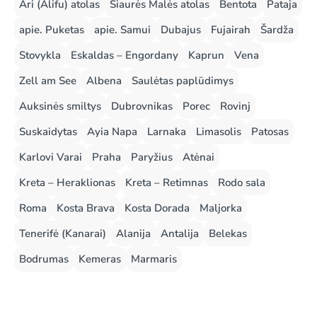
Ari (Alifu) atolas
Šiaurės Malės atolas
Bentota
Pataja
apie. Puketas
apie. Samui
Dubajus
Fujairah
Šardža
Stovykla
Eskaldas – Engordany
Kaprun
Vena
Zell am See
Albena
Saulėtas paplūdimys
Auksinės smiltys
Dubrovnikas
Porec
Rovinj
Suskaidytas
Ayia Napa
Larnaka
Limasolis
Patosas
Karlovi Varai
Praha
Paryžius
Atėnai
Kreta – Heraklionas
Kreta – Retimnas
Rodo sala
Roma
Kosta Brava
Kosta Dorada
Maljorka
Tenerifė (Kanarai)
Alanija
Antalija
Belekas
Bodrumas
Kemeras
Marmaris