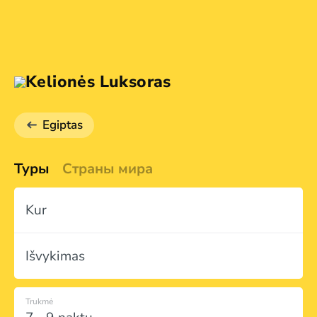
Kelionės Luksoras
Egiptas
Туры
Страны мира
Kur
Išvykimas
Trukmė