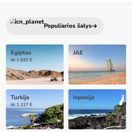
Populiarios šalys
Egiptas
JAE
iki 1 832 €
Turkija
Ispanija
iki 1 217 €