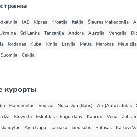
 страны
odkalnija
JAE
Kipras
Kroatija
Italija
Šiaurės Makedonija
A
Ukraina
Šri Lanka
Tanzanija
Andora
Austrija
Vengrija
Did
is
Jordanas
Kuba
Kinija
Latvija
Malta
Marokas
Malaizija
Suomija
Čekija
е курорты
rba
Hamametas
Sousse
Nusa Dua (Balis)
Ari (Alifu) atolas
rdža
Stovykla
Eskaldas – Engordany
Kaprun
Vena
Zell a
skaidytas
Ayia Napa
Larnaka
Limasolis
Patosas
Karlovi Va