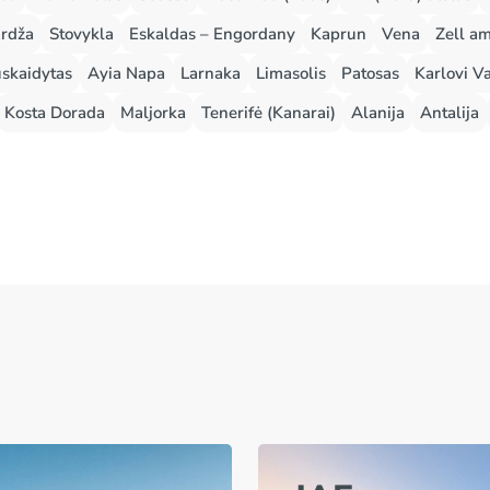
rdža
Stovykla
Eskaldas – Engordany
Kaprun
Vena
Zell a
skaidytas
Ayia Napa
Larnaka
Limasolis
Patosas
Karlovi Va
Kosta Dorada
Maljorka
Tenerifė (Kanarai)
Alanija
Antalija