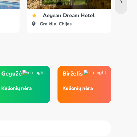
Aegean Dream Hotel
Graikija, Chijas
Gr
Gegužė
Birželis
Kelionių nėra
Kelionių nėra