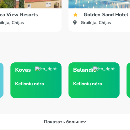
ea View Resorts
Golden Sand Hotel
ikija, Chijas
Graikija, Chijas
Kovas
Balandis
Kelionių nėra
Kelionių nėra
Показать больше