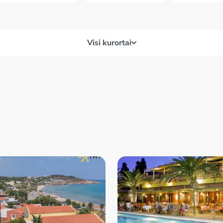
Visi kurortai
Heraklionas
Kreta – Chanija
Rod
 Retimnas
Kreta – Elounda
Pel