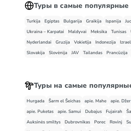
Туры в самые популярные
Turkija
Egiptas
Bulgarija
Graikija
Ispanija
Ju
Ukraina – Karpatai
Maldyvai
Meksika
Tunisas
Nyderlandai
Gruzija
Vokietija
Indonezija
Izrael
Slovakija
Slovėnija
JAV
Tailandas
Prancūzija
Туры на самые популярны
Hurgada
Šarm el Šeichas
apie. Mahe
apie. Dže
apie. Puketas
apie. Samui
Dubajus
Fujairah
Ša
Auksinės smiltys
Dubrovnikas
Porec
Rovinj
Su