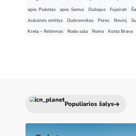
apie. Puketas
apie. Samui
Dubajus
Fujairah
Ša
Auksinės smiltys
Dubrovnikas
Porec
Rovinj
Su
Kreta – Retimnas
Rodo sala
Roma
Kosta Brava
Populiarios šalys