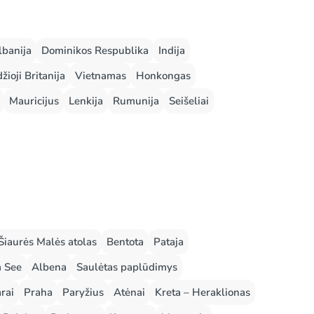
lbanija
Dominikos Respublika
Indija
žioji Britanija
Vietnamas
Honkongas
Mauricijus
Lenkija
Rumunija
Seišeliai
Šiaurės Malės atolas
Bentota
Pataja
m See
Albena
Saulėtas paplūdimys
rai
Praha
Paryžius
Atėnai
Kreta – Heraklionas