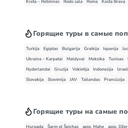
Kreta – Retimnas
Rodo sala
Roma
Kosta Brava
Горящие туры в самые по
Turkija
Egiptas
Bulgarija
Graikija
Ispanija
Ju
Ukraina – Karpatai
Maldyvai
Meksika
Tunisas
Nyderlandai
Gruzija
Vokietija
Indonezija
Izrael
Slovakija
Slovėnija
JAV
Tailandas
Prancūzija
Горящие туры на самые п
Hurgada
Šarm el Šeichas
apie. Mahe
apie. Dže