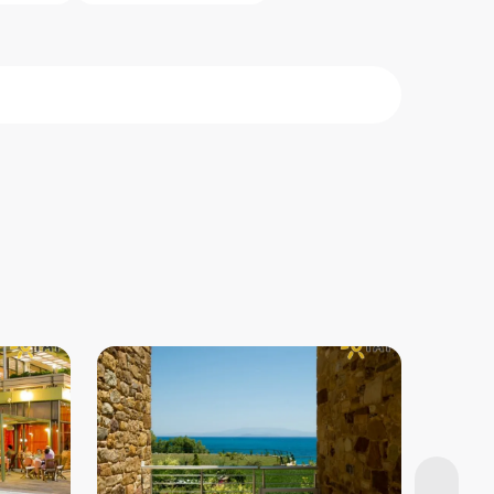
o sala
oponesas