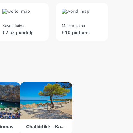
Kavos kaina
Maisto kaina
€2 už puodelį
€10 pietums
timnas
Chalkidikė – Kasandra