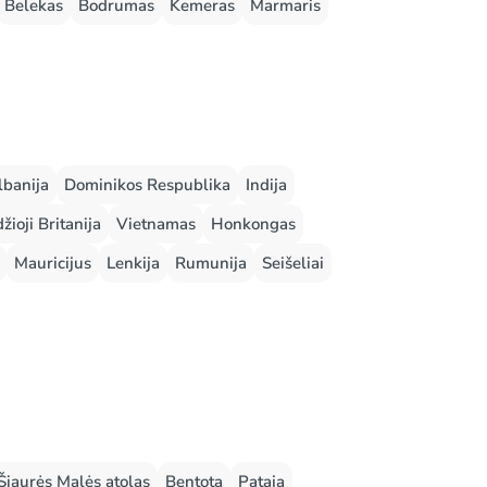
Belekas
Bodrumas
Kemeras
Marmaris
lbanija
Dominikos Respublika
Indija
žioji Britanija
Vietnamas
Honkongas
Mauricijus
Lenkija
Rumunija
Seišeliai
Šiaurės Malės atolas
Bentota
Pataja