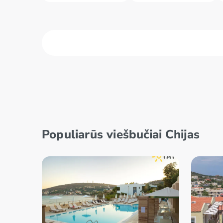
Korfu
Kreta – 
Kreta – Agios
Kreta –
Nikolaosas
Populiarūs viešbučiai Chijas