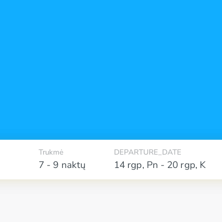
Trukmė
DEPARTURE_DATE
7 - 9 naktų
14 rgp
,
Pn
-
20 rgp
,
K