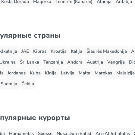
Kosta Dorada
Maljorka
Tenerifė (Kanarai)
Alanija
Antalija
пулярные страны
odkalnija
JAE
Kipras
Kroatija
Italija
Šiaurės Makedonija
A
Ukraina
Šri Lanka
Tanzanija
Andora
Austrija
Vengrija
Did
is
Jordanas
Kuba
Kinija
Latvija
Malta
Marokas
Malaizija
Suomija
Čekija
опулярные курорты
rba
Hamametas
Sousse
Nusa Dua (Balis)
Ari (Alifu) atolas