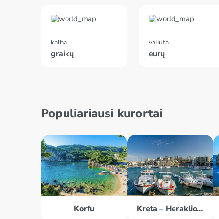
kalba
valiuta
graikų
eurų
Populiariausi kurortai
Korfu
Kreta – Heraklionas