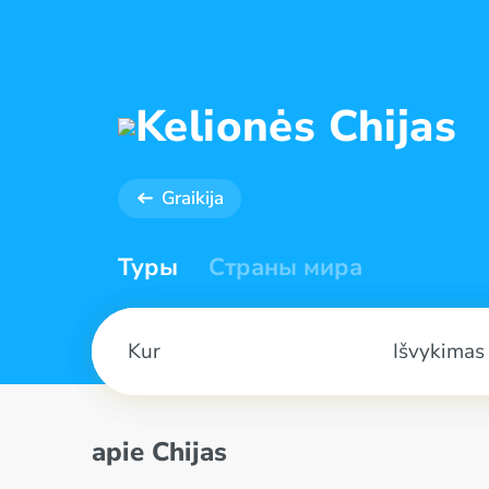
Kelionės Chijas
Graikija
Туры
Страны мира
Išvykimas
apie Chijas