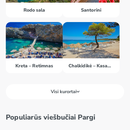
Rodo sala
Santorini
Kreta – Retimnas
Chalkidikė – Kasandra
Visi kurortai
Kreta –
Korfu
Heraklionas
Populiarūs viešbučiai Pargi
Kreta – Agios
Kreta –