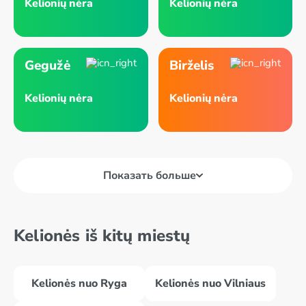
Kelionių nėra
Kelionių nėra
Gegužė
Birželis
Kelionių nėra
Kelionių nėra
Показать больше
Kelionės iš kitų miestų
Kelionės nuo Ryga
Kelionės nuo Vilniaus