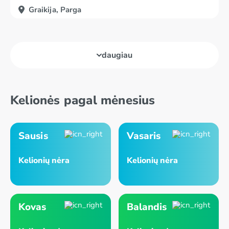
Graikija, Parga
daugiau
Kelionės pagal mėnesius
Sausis
Vasaris
Kelionių nėra
Kelionių nėra
Kovas
Balandis