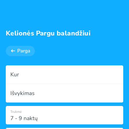
Kelionės Pargu balandžiui
Parga
Kur
Išvykimas
Trukmė
7 - 9 naktų