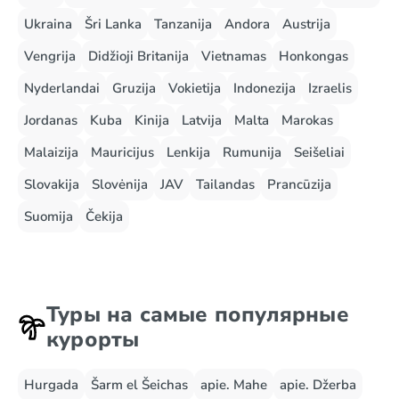
Ukraina
Šri Lanka
Tanzanija
Andora
Austrija
Vengrija
Didžioji Britanija
Vietnamas
Honkongas
Nyderlandai
Gruzija
Vokietija
Indonezija
Izraelis
Jordanas
Kuba
Kinija
Latvija
Malta
Marokas
Malaizija
Mauricijus
Lenkija
Rumunija
Seišeliai
Slovakija
Slovėnija
JAV
Tailandas
Prancūzija
Suomija
Čekija
Туры на самые популярные
курорты
Hurgada
Šarm el Šeichas
apie. Mahe
apie. Džerba