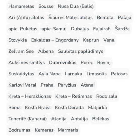
Hamametas
Sousse
Nusa Dua (Balis)
Ari (Alifu) atolas
Šiaurės Malės atolas
Bentota
Pataja
apie. Puketas
apie. Samui
Dubajus
Fujairah
Šardža
Stovykla
Eskaldas – Engordany
Kaprun
Vena
Zell am See
Albena
Saulėtas paplūdimys
Auksinės smiltys
Dubrovnikas
Porec
Rovinj
Suskaidytas
Ayia Napa
Larnaka
Limasolis
Patosas
Karlovi Varai
Praha
Paryžius
Atėnai
Kreta – Heraklionas
Kreta – Retimnas
Rodo sala
Roma
Kosta Brava
Kosta Dorada
Maljorka
Tenerifė (Kanarai)
Alanija
Antalija
Belekas
Bodrumas
Kemeras
Marmaris