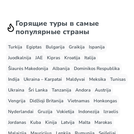
Горящие туры в самые
популярные страны
Turkija
Egiptas
Bulgarija
Graikija
Ispanija
Juodkalnija
JAE
Kipras
Kroatija
Italija
Šiaurės Makedonija
Albanija
Dominikos Respublika
Indija
Ukraina – Karpatai
Maldyvai
Meksika
Tunisas
Ukraina
Šri Lanka
Tanzanija
Andora
Austrija
Vengrija
Didžioji Britanija
Vietnamas
Honkongas
Nyderlandai
Gruzija
Vokietija
Indonezija
Izraelis
Jordanas
Kuba
Kinija
Latvija
Malta
Marokas
Malaizija
Mauricijus
Lenkija
Rumunija
Seišeliai