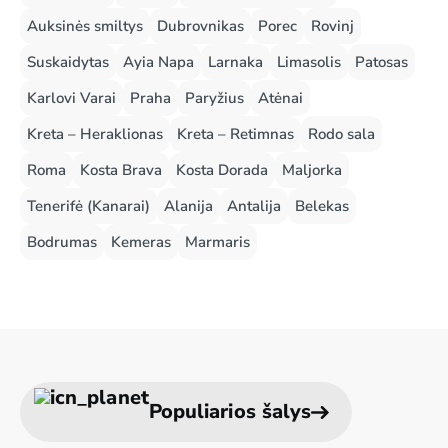
Auksinės smiltys
Dubrovnikas
Porec
Rovinj
Suskaidytas
Ayia Napa
Larnaka
Limasolis
Patosas
Karlovi Varai
Praha
Paryžius
Atėnai
Kreta – Heraklionas
Kreta – Retimnas
Rodo sala
Roma
Kosta Brava
Kosta Dorada
Maljorka
Tenerifė (Kanarai)
Alanija
Antalija
Belekas
Bodrumas
Kemeras
Marmaris
Populiarios šalys