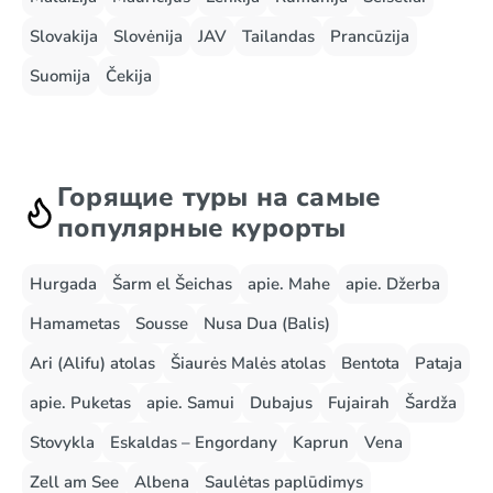
Slovakija
Slovėnija
JAV
Tailandas
Prancūzija
Suomija
Čekija
Горящие туры на самые
популярные курорты
Hurgada
Šarm el Šeichas
apie. Mahe
apie. Džerba
Hamametas
Sousse
Nusa Dua (Balis)
Ari (Alifu) atolas
Šiaurės Malės atolas
Bentota
Pataja
apie. Puketas
apie. Samui
Dubajus
Fujairah
Šardža
Stovykla
Eskaldas – Engordany
Kaprun
Vena
Zell am See
Albena
Saulėtas paplūdimys