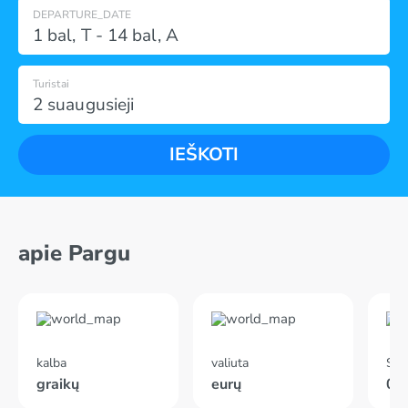
DEPARTURE_DATE
1 bal
,
T
-
14 bal
,
A
Turistai
2 suaugusieji
IEŠKOTI
apie Pargu
kalba
valiuta
Skr
graikų
eurų
02