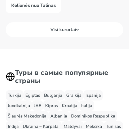
Kelionės nuo Talinas
Visi kurortai
Туры в самые популярные
страны
Turkija
Egiptas
Bulgarija
Graikija
Ispanija
Juodkalnija
JAE
Kipras
Kroatija
Italija
Šiaurės Makedonija
Albanija
Dominikos Respublika
Indija
Ukraina – Karpatai
Maldyvai
Meksika
Tunisas