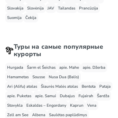
Slovakija
Slovėnija
JAV
Tailandas
Prancūzija
Suomija
Čekija
Туры на самые популярные
курорты
Hurgada
Šarm el Šeichas
apie. Mahe
apie. Džerba
Hamametas
Sousse
Nusa Dua (Balis)
Ari (Alifu) atolas
Šiaurės Malės atolas
Bentota
Pataja
apie. Puketas
apie. Samui
Dubajus
Fujairah
Šardža
Stovykla
Eskaldas – Engordany
Kaprun
Vena
Zell am See
Albena
Saulėtas paplūdimys