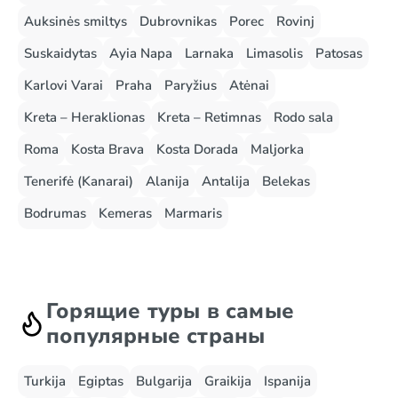
Auksinės smiltys
Dubrovnikas
Porec
Rovinj
Suskaidytas
Ayia Napa
Larnaka
Limasolis
Patosas
Karlovi Varai
Praha
Paryžius
Atėnai
Kreta – Heraklionas
Kreta – Retimnas
Rodo sala
Roma
Kosta Brava
Kosta Dorada
Maljorka
Tenerifė (Kanarai)
Alanija
Antalija
Belekas
Bodrumas
Kemeras
Marmaris
Горящие туры в самые
популярные страны
Turkija
Egiptas
Bulgarija
Graikija
Ispanija