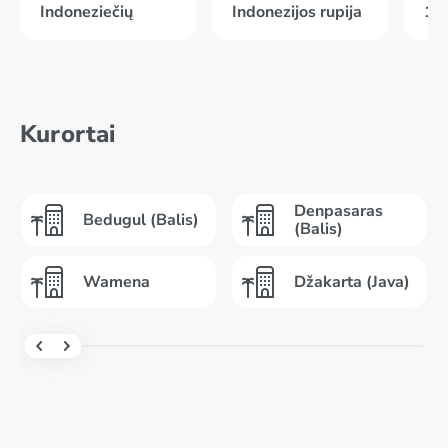
Indoneziečių
Indonezijos rupija
14
Kurortai
Denpasaras
Bedugul (Balis)
(Balis)
Wamena
Džakarta (Java)