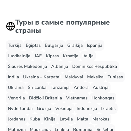
Туры в самые популярные
страны
Turkija
Egiptas
Bulgarija
Graikija
Ispanija
Juodkalnija
JAE
Kipras
Kroatija
Italija
Šiaurės Makedonija
Albanija
Dominikos Respublika
Indija
Ukraina – Karpatai
Maldyvai
Meksika
Tunisas
Ukraina
Šri Lanka
Tanzanija
Andora
Austrija
Vengrija
Didžioji Britanija
Vietnamas
Honkongas
Nyderlandai
Gruzija
Vokietija
Indonezija
Izraelis
Jordanas
Kuba
Kinija
Latvija
Malta
Marokas
Malaizija
Mauricijus
Lenkija
Rumunija
Seišeliai