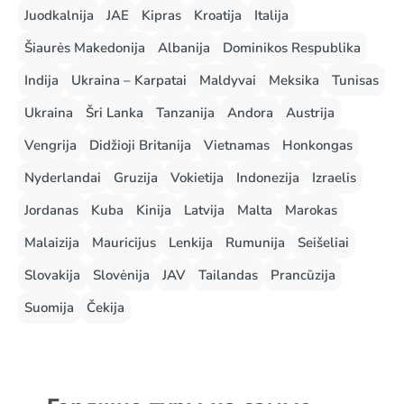
Juodkalnija
JAE
Kipras
Kroatija
Italija
Šiaurės Makedonija
Albanija
Dominikos Respublika
Indija
Ukraina – Karpatai
Maldyvai
Meksika
Tunisas
Ukraina
Šri Lanka
Tanzanija
Andora
Austrija
Vengrija
Didžioji Britanija
Vietnamas
Honkongas
Nyderlandai
Gruzija
Vokietija
Indonezija
Izraelis
Jordanas
Kuba
Kinija
Latvija
Malta
Marokas
Malaizija
Mauricijus
Lenkija
Rumunija
Seišeliai
Slovakija
Slovėnija
JAV
Tailandas
Prancūzija
Suomija
Čekija