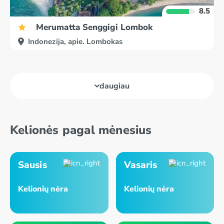
8.5
Merumatta Senggigi Lombok
Indonezija, apie. Lombokas
daugiau
Kelionės pagal mėnesius
Sausis
Vasaris
Kelionių nėra
Kelionių nėra