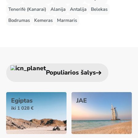
Tenerifė (Kanarai)
Alanija
Antalija
Belekas
Bodrumas
Kemeras
Marmaris
Populiarios šalys
Egiptas
JAE
iki 1 028 €