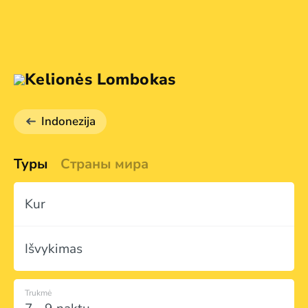
Kelionės Lombokas
Indonezija
Туры
Страны мира
Kur
Išvykimas
Trukmė