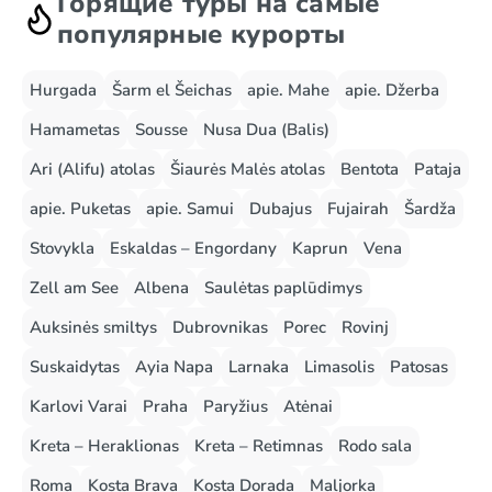
Горящие туры на самые
популярные курорты
Hurgada
Šarm el Šeichas
apie. Mahe
apie. Džerba
Hamametas
Sousse
Nusa Dua (Balis)
Ari (Alifu) atolas
Šiaurės Malės atolas
Bentota
Pataja
apie. Puketas
apie. Samui
Dubajus
Fujairah
Šardža
Stovykla
Eskaldas – Engordany
Kaprun
Vena
Zell am See
Albena
Saulėtas paplūdimys
Auksinės smiltys
Dubrovnikas
Porec
Rovinj
Suskaidytas
Ayia Napa
Larnaka
Limasolis
Patosas
Karlovi Varai
Praha
Paryžius
Atėnai
Kreta – Heraklionas
Kreta – Retimnas
Rodo sala
Roma
Kosta Brava
Kosta Dorada
Maljorka