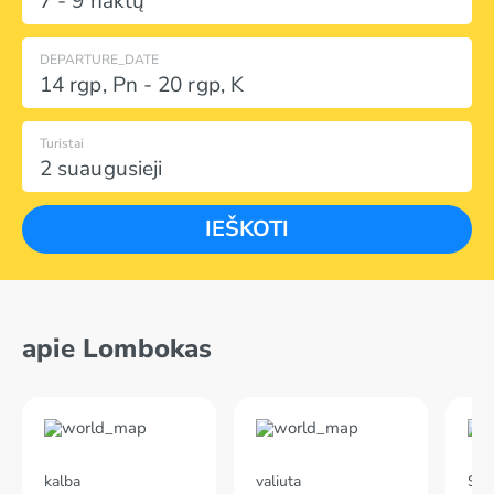
7 - 9 naktų
DEPARTURE_DATE
14 rgp
,
Pn
-
20 rgp
,
K
Turistai
2 suaugusieji
IEŠKOTI
apie Lombokas
kalba
valiuta
Skr