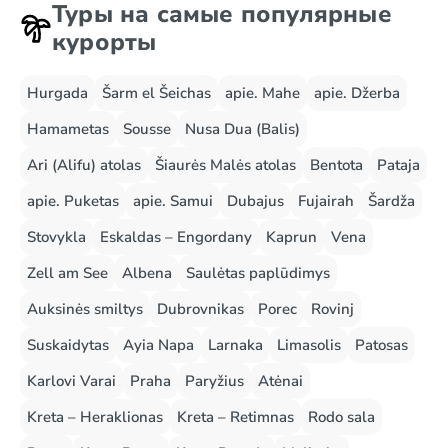
Туры на самые популярные
курорты
Hurgada
Šarm el Šeichas
apie. Mahe
apie. Džerba
Hamametas
Sousse
Nusa Dua (Balis)
Ari (Alifu) atolas
Šiaurės Malės atolas
Bentota
Pataja
apie. Puketas
apie. Samui
Dubajus
Fujairah
Šardža
Stovykla
Eskaldas – Engordany
Kaprun
Vena
Zell am See
Albena
Saulėtas paplūdimys
Auksinės smiltys
Dubrovnikas
Porec
Rovinj
Suskaidytas
Ayia Napa
Larnaka
Limasolis
Patosas
Karlovi Varai
Praha
Paryžius
Atėnai
Kreta – Heraklionas
Kreta – Retimnas
Rodo sala