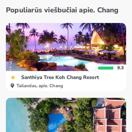
Populiarūs viešbučiai apie. Chang
Kančanaburis
Krabi
9.3
Santhiya Tree Koh Chang Resort
Tailandas, apie. Chang