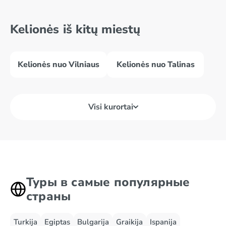
Kelionės iš kitų miestų
Kelionės nuo Vilniaus
Kelionės nuo Talinas
Visi kurortai
Туры в самые популярные
страны
Turkija
Egiptas
Bulgarija
Graikija
Ispanija