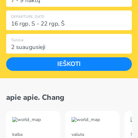
7 - 9 naktų
DEPARTURE_DATE
16 rgp
,
S
-
22 rgp
,
Š
Turistai
2 suaugusieji
IEŠKOTI
apie apie. Chang
kalba
valiuta
Skr