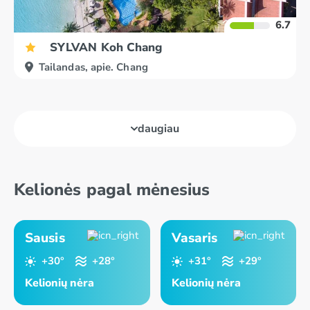
6.7
SYLVAN Koh Chang
Tailandas, apie. Chang
daugiau
Kelionės pagal mėnesius
Sausis
Vasaris
+30°
+28°
+31°
+29°
Kelionių nėra
Kelionių nėra