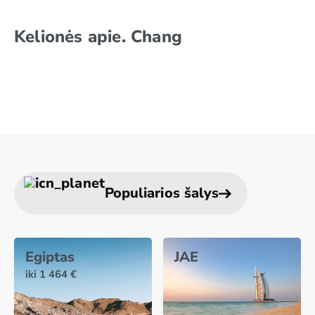
Kelionės apie. Chang
Populiarios šalys
Egiptas
JAE
iki 1 464 €