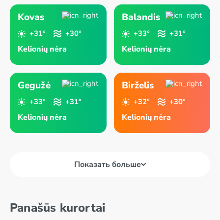
Kovas
Balandis
+31°
+30°
+33°
+31°
Kelionių nėra
Kelionių nėra
Gegužė
Birželis
+33°
+31°
+32°
+30°
Kelionių nėra
Kelionių nėra
Показать больше
Panašūs kurortai