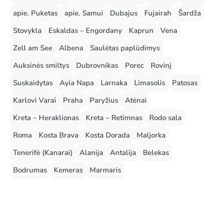
apie. Puketas
apie. Samui
Dubajus
Fujairah
Šardža
Stovykla
Eskaldas – Engordany
Kaprun
Vena
Zell am See
Albena
Saulėtas paplūdimys
Auksinės smiltys
Dubrovnikas
Porec
Rovinj
Suskaidytas
Ayia Napa
Larnaka
Limasolis
Patosas
Karlovi Varai
Praha
Paryžius
Atėnai
Kreta – Heraklionas
Kreta – Retimnas
Rodo sala
Roma
Kosta Brava
Kosta Dorada
Maljorka
Tenerifė (Kanarai)
Alanija
Antalija
Belekas
Bodrumas
Kemeras
Marmaris