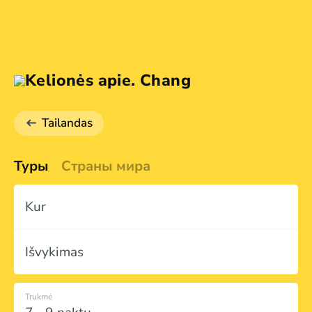
Kelionės apie. Chang
Tailandas
Туры
Страны мира
Kur
Išvykimas
Trukmė