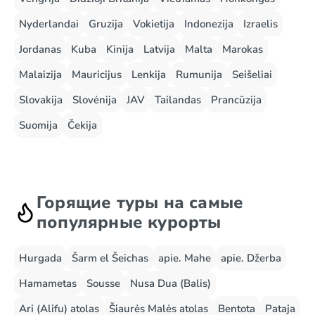
Nyderlandai
Gruzija
Vokietija
Indonezija
Izraelis
Jordanas
Kuba
Kinija
Latvija
Malta
Marokas
Malaizija
Mauricijus
Lenkija
Rumunija
Seišeliai
Slovakija
Slovėnija
JAV
Tailandas
Prancūzija
Suomija
Čekija
Горящие туры на самые
популярные курорты
Hurgada
Šarm el Šeichas
apie. Mahe
apie. Džerba
Hamametas
Sousse
Nusa Dua (Balis)
Ari (Alifu) atolas
Šiaurės Malės atolas
Bentota
Pataja