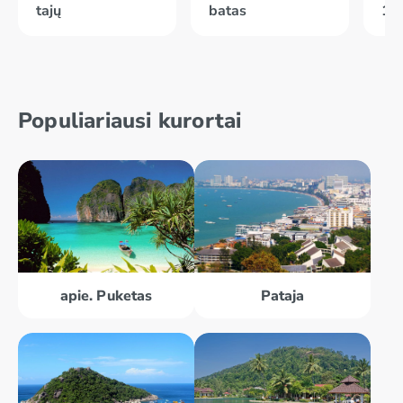
tajų
batas
10
Populiariausi kurortai
apie. Puketas
Pataja