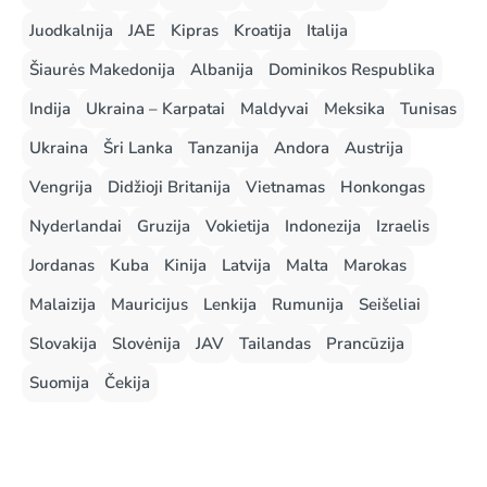
Juodkalnija
JAE
Kipras
Kroatija
Italija
Šiaurės Makedonija
Albanija
Dominikos Respublika
Indija
Ukraina – Karpatai
Maldyvai
Meksika
Tunisas
Ukraina
Šri Lanka
Tanzanija
Andora
Austrija
Vengrija
Didžioji Britanija
Vietnamas
Honkongas
Nyderlandai
Gruzija
Vokietija
Indonezija
Izraelis
Jordanas
Kuba
Kinija
Latvija
Malta
Marokas
Malaizija
Mauricijus
Lenkija
Rumunija
Seišeliai
Slovakija
Slovėnija
JAV
Tailandas
Prancūzija
Suomija
Čekija