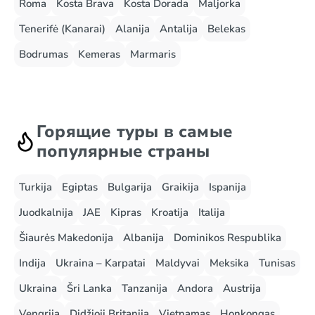
Roma
Kosta Brava
Kosta Dorada
Maljorka
Tenerifė (Kanarai)
Alanija
Antalija
Belekas
Bodrumas
Kemeras
Marmaris
Горящие туры в самые
популярные страны
Turkija
Egiptas
Bulgarija
Graikija
Ispanija
Juodkalnija
JAE
Kipras
Kroatija
Italija
Šiaurės Makedonija
Albanija
Dominikos Respublika
Indija
Ukraina – Karpatai
Maldyvai
Meksika
Tunisas
Ukraina
Šri Lanka
Tanzanija
Andora
Austrija
Vengrija
Didžioji Britanija
Vietnamas
Honkongas