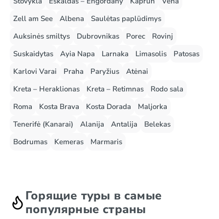
Stovykla
Eskaldas – Engordany
Kaprun
Vena
Zell am See
Albena
Saulėtas paplūdimys
Auksinės smiltys
Dubrovnikas
Porec
Rovinj
Suskaidytas
Ayia Napa
Larnaka
Limasolis
Patosas
Karlovi Varai
Praha
Paryžius
Atėnai
Kreta – Heraklionas
Kreta – Retimnas
Rodo sala
Roma
Kosta Brava
Kosta Dorada
Maljorka
Tenerifė (Kanarai)
Alanija
Antalija
Belekas
Bodrumas
Kemeras
Marmaris
Горящие туры в самые
популярные страны