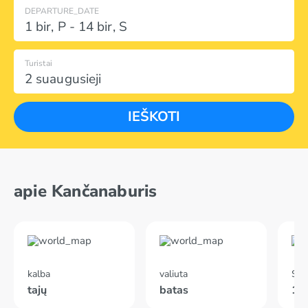
DEPARTURE_DATE
1 bir
,
P
-
14 bir
,
S
Turistai
2 suaugusieji
IEŠKOTI
apie Kančanaburis
kalba
valiuta
Skr
tajų
batas
10