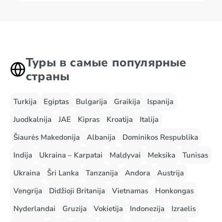
Туры в самые популярные
страны
Turkija
Egiptas
Bulgarija
Graikija
Ispanija
Juodkalnija
JAE
Kipras
Kroatija
Italija
Šiaurės Makedonija
Albanija
Dominikos Respublika
Indija
Ukraina – Karpatai
Maldyvai
Meksika
Tunisas
Ukraina
Šri Lanka
Tanzanija
Andora
Austrija
Vengrija
Didžioji Britanija
Vietnamas
Honkongas
Nyderlandai
Gruzija
Vokietija
Indonezija
Izraelis