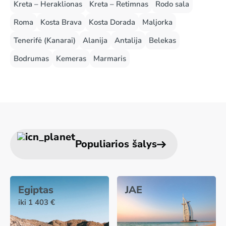
Kreta – Heraklionas
Kreta – Retimnas
Rodo sala
Roma
Kosta Brava
Kosta Dorada
Maljorka
Tenerifė (Kanarai)
Alanija
Antalija
Belekas
Bodrumas
Kemeras
Marmaris
Populiarios šalys
Egiptas
JAE
iki 1 403 €