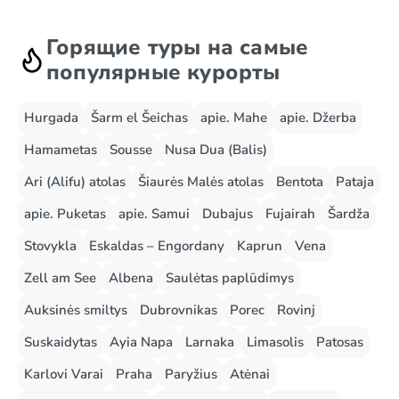
Горящие туры на самые
популярные курорты
Hurgada
Šarm el Šeichas
apie. Mahe
apie. Džerba
Hamametas
Sousse
Nusa Dua (Balis)
Ari (Alifu) atolas
Šiaurės Malės atolas
Bentota
Pataja
apie. Puketas
apie. Samui
Dubajus
Fujairah
Šardža
Stovykla
Eskaldas – Engordany
Kaprun
Vena
Zell am See
Albena
Saulėtas paplūdimys
Auksinės smiltys
Dubrovnikas
Porec
Rovinj
Suskaidytas
Ayia Napa
Larnaka
Limasolis
Patosas
Karlovi Varai
Praha
Paryžius
Atėnai