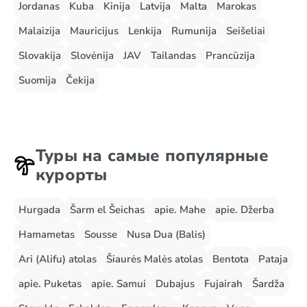
Jordanas
Kuba
Kinija
Latvija
Malta
Marokas
Malaizija
Mauricijus
Lenkija
Rumunija
Seišeliai
Slovakija
Slovėnija
JAV
Tailandas
Prancūzija
Suomija
Čekija
Туры на самые популярные
курорты
Hurgada
Šarm el Šeichas
apie. Mahe
apie. Džerba
Hamametas
Sousse
Nusa Dua (Balis)
Ari (Alifu) atolas
Šiaurės Malės atolas
Bentota
Pataja
apie. Puketas
apie. Samui
Dubajus
Fujairah
Šardža