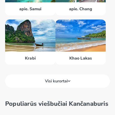
apie. Samui
apie. Chang
Krabi
Khao Lakas
Visi kurortai
Bankokas
Khao Lakas
Populiarūs viešbučiai Kančanaburis
Kančanaburis
Krabi