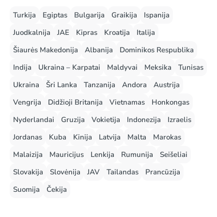
Turkija
Egiptas
Bulgarija
Graikija
Ispanija
Juodkalnija
JAE
Kipras
Kroatija
Italija
Šiaurės Makedonija
Albanija
Dominikos Respublika
Indija
Ukraina – Karpatai
Maldyvai
Meksika
Tunisas
Ukraina
Šri Lanka
Tanzanija
Andora
Austrija
Vengrija
Didžioji Britanija
Vietnamas
Honkongas
Nyderlandai
Gruzija
Vokietija
Indonezija
Izraelis
Jordanas
Kuba
Kinija
Latvija
Malta
Marokas
Malaizija
Mauricijus
Lenkija
Rumunija
Seišeliai
Slovakija
Slovėnija
JAV
Tailandas
Prancūzija
Suomija
Čekija