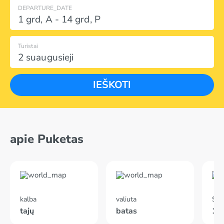
DEPARTURE_DATE
1 grd
,
A
-
14 grd
,
P
Turistai
2 suaugusieji
IEŠKOTI
apie Puketas
kalba
valiuta
Skr
tajų
batas
10