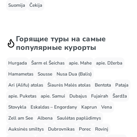
Suomija
Čekija
Горящие туры на самые
популярные курорты
Hurgada
Šarm el Šeichas
apie. Mahe
apie. Džerba
Hamametas
Sousse
Nusa Dua (Balis)
Ari (Alifu) atolas
Šiaurės Malės atolas
Bentota
Pataja
apie. Puketas
apie. Samui
Dubajus
Fujairah
Šardža
Stovykla
Eskaldas – Engordany
Kaprun
Vena
Zell am See
Albena
Saulėtas paplūdimys
Auksinės smiltys
Dubrovnikas
Porec
Rovinj