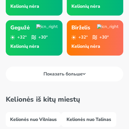
Kelionių nėra
Kelionių nėra
Gegužė
Birželis
+32°
+30°
+32°
+30°
Kelionių nėra
Kelionių nėra
Показать больше
Kelionės iš kitų miestų
Kelionės nuo Vilniaus
Kelionės nuo Talinas