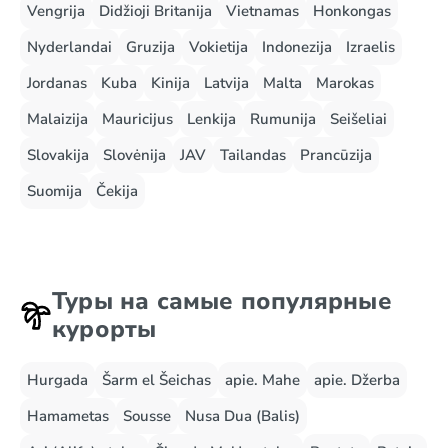
Vengrija
Didžioji Britanija
Vietnamas
Honkongas
Nyderlandai
Gruzija
Vokietija
Indonezija
Izraelis
Jordanas
Kuba
Kinija
Latvija
Malta
Marokas
Malaizija
Mauricijus
Lenkija
Rumunija
Seišeliai
Slovakija
Slovėnija
JAV
Tailandas
Prancūzija
Suomija
Čekija
Туры на самые популярные
курорты
Hurgada
Šarm el Šeichas
apie. Mahe
apie. Džerba
Hamametas
Sousse
Nusa Dua (Balis)