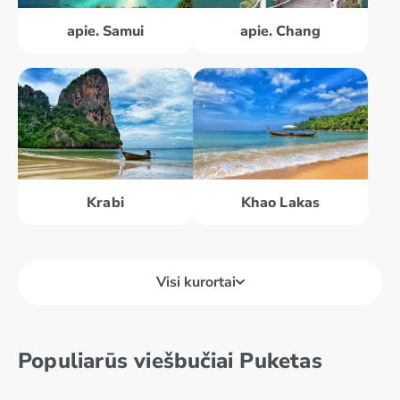
apie. Samui
apie. Chang
Krabi
Khao Lakas
Visi kurortai
Bankokas
Khao Lakas
Populiarūs viešbučiai Puketas
Kančanaburis
Krabi