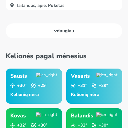
Tailandas, apie. Puketas
daugiau
Kelionės pagal mėnesius
Sausis
Vasaris
+30°
+29°
+31°
+29°
Kelionių nėra
Kelionių nėra
Kovas
Balandis
+32°
+30°
+32°
+30°