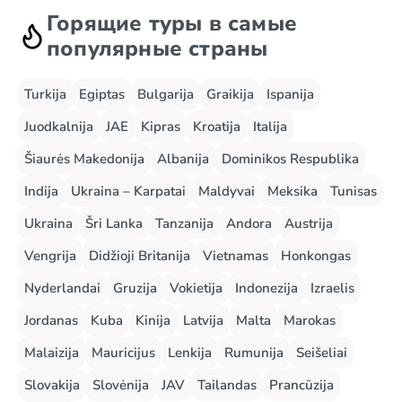
Горящие туры в самые
популярные страны
Turkija
Egiptas
Bulgarija
Graikija
Ispanija
Juodkalnija
JAE
Kipras
Kroatija
Italija
Šiaurės Makedonija
Albanija
Dominikos Respublika
Indija
Ukraina – Karpatai
Maldyvai
Meksika
Tunisas
Ukraina
Šri Lanka
Tanzanija
Andora
Austrija
Vengrija
Didžioji Britanija
Vietnamas
Honkongas
Nyderlandai
Gruzija
Vokietija
Indonezija
Izraelis
Jordanas
Kuba
Kinija
Latvija
Malta
Marokas
Malaizija
Mauricijus
Lenkija
Rumunija
Seišeliai
Slovakija
Slovėnija
JAV
Tailandas
Prancūzija