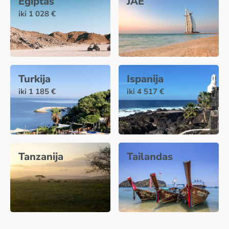
Egiptas
JAE
iki 1 028 €
Turkija
Ispanija
iki 1 185 €
iki 4 517 €
Tanzanija
Tailandas