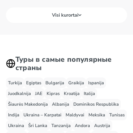
Visi kurortai
Туры в самые популярные
страны
Turkija
Egiptas
Bulgarija
Graikija
Ispanija
Juodkalnija
JAE
Kipras
Kroatija
Italija
Šiaurės Makedonija
Albanija
Dominikos Respublika
Indija
Ukraina – Karpatai
Maldyvai
Meksika
Tunisas
Ukraina
Šri Lanka
Tanzanija
Andora
Austrija