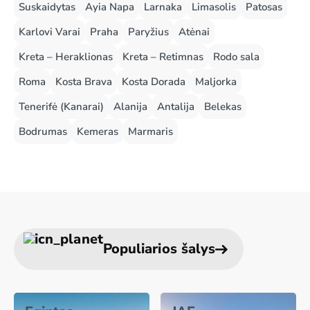
Suskaidytas
Ayia Napa
Larnaka
Limasolis
Patosas
Karlovi Varai
Praha
Paryžius
Atėnai
Kreta – Heraklionas
Kreta – Retimnas
Rodo sala
Roma
Kosta Brava
Kosta Dorada
Maljorka
Tenerifė (Kanarai)
Alanija
Antalija
Belekas
Bodrumas
Kemeras
Marmaris
Populiarios šalys