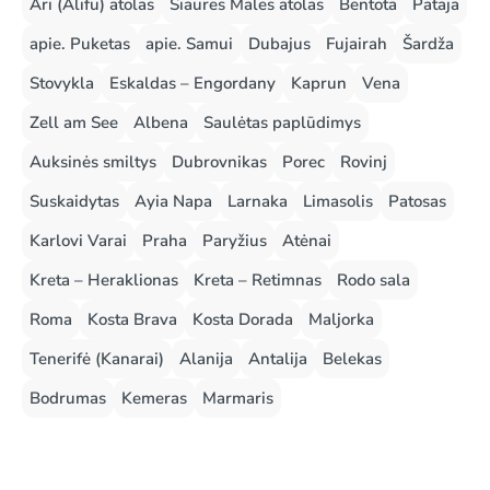
Ari (Alifu) atolas
Šiaurės Malės atolas
Bentota
Pataja
apie. Puketas
apie. Samui
Dubajus
Fujairah
Šardža
Stovykla
Eskaldas – Engordany
Kaprun
Vena
Zell am See
Albena
Saulėtas paplūdimys
Auksinės smiltys
Dubrovnikas
Porec
Rovinj
Suskaidytas
Ayia Napa
Larnaka
Limasolis
Patosas
Karlovi Varai
Praha
Paryžius
Atėnai
Kreta – Heraklionas
Kreta – Retimnas
Rodo sala
Roma
Kosta Brava
Kosta Dorada
Maljorka
Tenerifė (Kanarai)
Alanija
Antalija
Belekas
Bodrumas
Kemeras
Marmaris